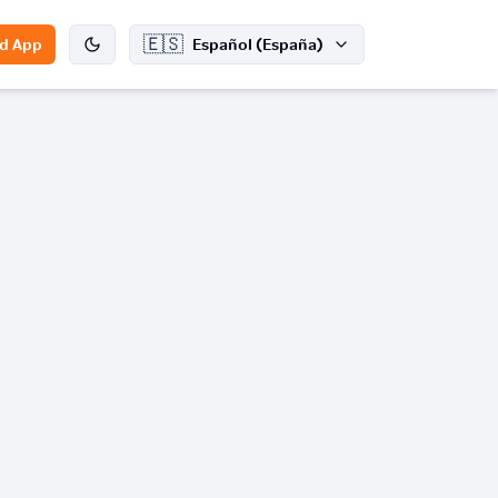
🇪🇸
d App
Español (España)